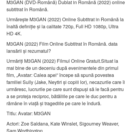
M3GAN (DVD-Română) Dublat in Română (2022) online
subtitrat în Română.
Urmărește M3GAN (2022) Online Subtitrat in Română la
înaltă definiție și la calitate 720p, Full HD 1080p, Ultra
HD 4K.
M3GAN (2022) Film Online Subtitrat în Română. data
lansării și rezumatul?
Urmăriți M3GAN (2022) Filmul Online Gratuit.Situat la
mai bine de un deceniu după evenimentele din primul
film, „Avatar: Calea apei” începe să spună povestea
familiei Sully (Jake, Neytiri și copiii lor), necazurile care îi
urmăresc, lucrurile pe care sunt dispuși să le facă pentru
a se proteja reciproc, bătăliile pe care le duc pentru a
rămâne în viață și tragediile pe care le îndură.
Titlu: Avatar: M3GAN
Actori: Zoe Saldana, Kate Winslet, Sigourney Weaver,
Sam Worthington