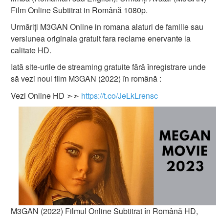
Film Online Subtitrat in Română 1080p.
Urmăriți M3GAN Online in romana alaturi de familie sau
versiunea originala gratuit fara reclame enervante la
calitate HD.
Iată site-urile de streaming gratuite fără înregistrare unde
să vezi noul film M3GAN (2022) în română :
Vezi Online HD ➣➣
https://t.co/JeLkLrensc
M3GAN (2022) Filmul Online Subtitrat în Română HD,