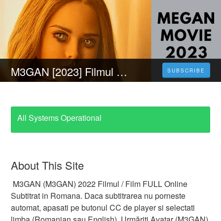
M3GAN [2023] Filmul Online Subtitrat În Română HD
SUBSCRIBE
All Systems Operational
About This Site
M3GAN (M3GAN) 2022 Filmul / Film FULL Online
Subtitrat in Romana. Daca subtitrarea nu porneste
automat, apasati pe butonul CC de player si selectati
limba (Romanian sau English). Urmăriți Avatar (M3GAN)