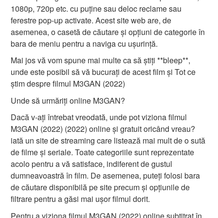
1080p, 720p etc. cu puține sau deloc reclame sau
ferestre pop-up activate. Acest site web are, de
asemenea, o casetă de căutare și opțiuni de categorie în
bara de meniu pentru a naviga cu ușurință.
Mai jos vă vom spune mai multe ca să știți **bleep**,
unde este posibil să vă bucurați de acest film și Tot ce
știm despre filmul M3GAN (2022)
Unde să urmăriți online M3GAN?
Dacă v-ați întrebat vreodată, unde pot viziona filmul
M3GAN (2022) (2022) online și gratuit oricând vreau?
iată un site de streaming care listează mai mult de o sută
de filme și seriale. Toate categoriile sunt reprezentate
acolo pentru a vă satisface, indiferent de gustul
dumneavoastră în film. De asemenea, puteți folosi bara
de căutare disponibilă pe site precum și opțiunile de
filtrare pentru a găsi mai ușor filmul dorit.
Pentru a viziona filmul M3GAN (2022) online subtitrat în